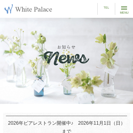
t
TEL
o
g
g
l
e
お知らせ
n
a
v
i
g
a
t
i
o
n
2026年ビアレストラン開催中♪ 2026年11月1日（日）
まで