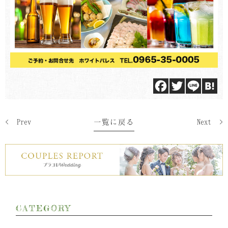
F
T
L
H
a
w
i
a
c
i
n
t
< Prev
一覧に戻る
Next >
e
t
e
e
b
t
n
o
e
a
o
r
k
CATEGORY