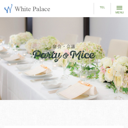
t
TEL
o
g
g
l
e
宴会・会議
n
a
v
i
g
a
t
i
o
n