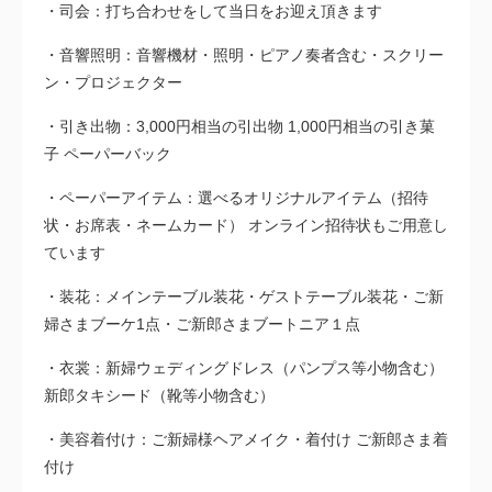
司会：打ち合わせをして当日をお迎え頂きます
音響照明：音響機材・照明・ピアノ奏者含む・スクリー
ン・プロジェクター
引き出物：3,000円相当の引出物 1,000円相当の引き菓
子 ペーパーバック
ペーパーアイテム：選べるオリジナルアイテム（招待
状・お席表・ネームカード） オンライン招待状もご用意し
ています
装花：メインテーブル装花・ゲストテーブル装花・ご新
婦さまブーケ1点・ご新郎さまブートニア１点
衣裳：新婦ウェディングドレス（パンプス等小物含む）
新郎タキシード（靴等小物含む）
美容着付け：ご新婦様ヘアメイク・着付け ご新郎さま着
付け