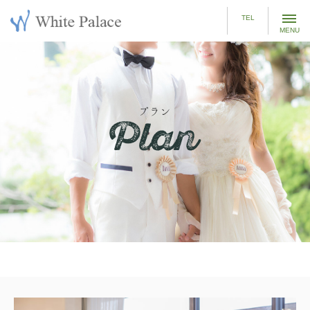
t
TEL
o
g
g
l
e
プラン
n
a
v
i
g
a
t
i
o
n