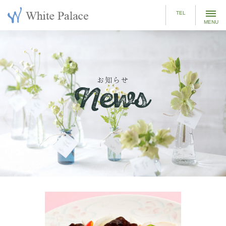
t
TEL
o
g
g
l
e
お知らせ
n
a
v
i
g
a
t
i
o
n